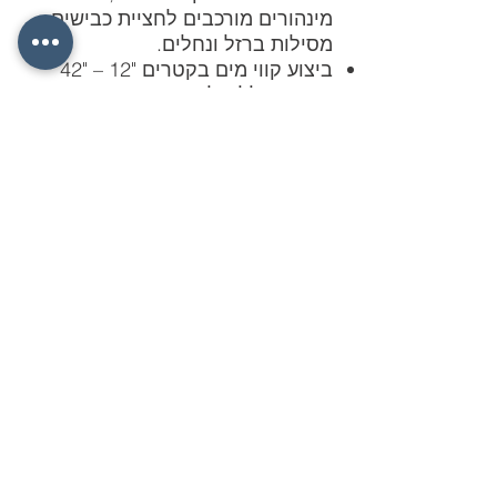
מינהורים מורכבים לחציית כבישים,
מסילות ברזל ונחלים.
ביצוע קווי מים בקטרים "12 – "42
באורך כולל של כ- 40 ק"מ.
ביצוע קידוחים לעומקים שבין 150 מ'
ל- 600 מ' להפקת מי שתיה מתת
הקרקע, כולל חיבורם למערכת
אספקת המים הארצית.
ביצוע קידוחים לעומקים של כ- 900 מ'
להפחתת המלחת הכנרת.
ביצוע בריכות לאגירת מים בנפחים
שבין 2,000 מ"ק ל- 12,000 מ"ק.
ביצוע תחנות שאיבה למים.
לדף הפרויקטים